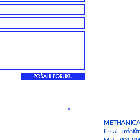
POŠALJI PORUKU
r
METHANIC
Email:
info@