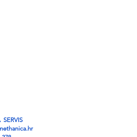
A
SERVIS
methanica.hr