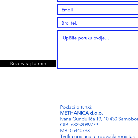
Rezerviraj termin
Podaci o tvrtki:
METHANICA d.o.o.
Ivana Gundulića 19, 10 430 Samobo
OIB: 68252089779
MB: 05440793
Tvrtka upisana u trgovački registar: